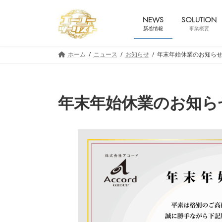
コ
ナ
ン
ビ
NEWS
SOLUTION
テ
ゲ
新着情報
事業概要
ン
ー
ツ
シ
ホーム
ニュース
お知らせ
年末年始休業のお知らせ
へ
ョ
ス
ン
キ
に
ッ
移
年末年始休業のお知ら
プ
動