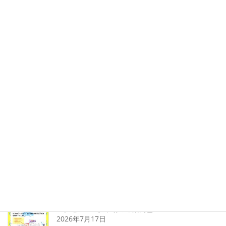
投
固
固
固
1
2
3
»
定
定
定
稿
ペ
ペ
ペ
検
の
ー
ー
ー
索:
ジ
ジ
ジ
ペ
新着情報
ー
ジ
【CLUB 79 vol.32 北畠 真司】を公開
送
2026年8月5日
り
忘れ物のご案内 富士バン2026
2026年7月29日
アクセス🚗&駐車場のご案内🅿️
2026年7月17日